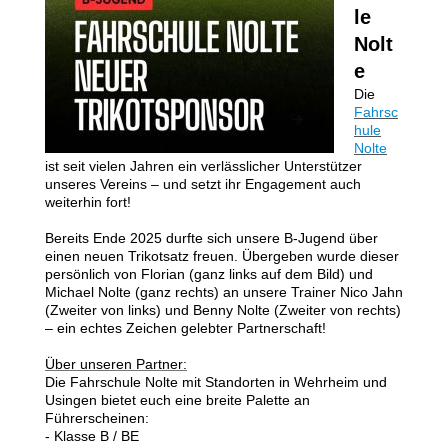
le
Nolt
e
Die
Fahrsc
hule
Nolte
ist seit vielen Jahren ein verlässlicher Unterstützer
unseres Vereins
– und setzt i
hr Engagement auch
weiterhin fort!
Bereits Ende 2025 durfte sich unsere B-Jugend über
einen neuen Trikotsatz freuen.
Übergeben wurde dieser
persönlich von Florian (ganz links auf dem Bild) und
Michael Nolte (ganz rechts) an unsere Trainer Nico Jahn
(Zweiter von links) und Benny Nolte (Zweiter von rechts)
– ein echtes Zeichen gelebter Partnerschaft!
Über unseren Partner:
Die Fahrschule Nolte mit Standorten in Wehrheim und
Usingen bietet euch eine breite Palette an
Führerscheinen:
- Klasse B / BE