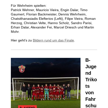
Für Wehrheim spielten:
Patrick Wehner, Mauricio Vieira, Engin Dalar, Timo
Gaumert, Florian Backmeister, Dennis Wehrheim,
Chatsithanasiadis Elefterios (Lefti), Filipe Vieira, Roman
Herzog, Christian Velte, Hanno Scholz, Sandro Parisi,
Erhan Dalar, Alexander Fei, Marcel Driesch und Martin
Mohr.
Hier geht's zu
Bildern rund um das Finale
.
B-
Juge
nd
Triko
ts
von
Fahr
schu