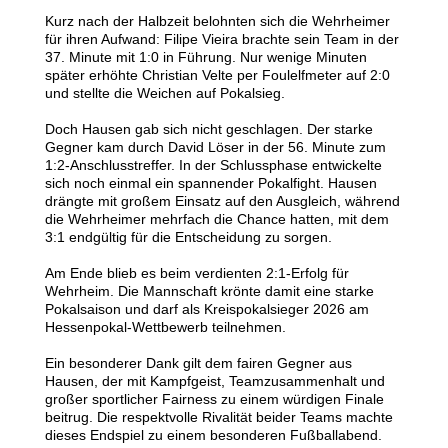
Kurz nach der Halbzeit belohnten sich die Wehrheimer
für ihren Aufwand: Filipe Vieira brachte sein Team in der
37. Minute mit 1:0 in Führung. Nur wenige Minuten
später erhöhte Christian Velte per Foulelfmeter auf 2:0
und stellte die Weichen auf Pokalsieg.
Doch Hausen gab sich nicht geschlagen. Der starke
Gegner kam durch David Löser in der 56. Minute zum
1:2-Anschlusstreffer. In der Schlussphase entwickelte
sich noch einmal ein spannender Pokalfight. Hausen
drängte mit großem Einsatz auf den Ausgleich, während
die Wehrheimer mehrfach die Chance hatten, mit dem
3:1 endgültig für die Entscheidung zu sorgen.
Am Ende blieb es beim verdienten 2:1-Erfolg für
Wehrheim. Die Mannschaft krönte damit eine starke
Pokalsaison und darf als Kreispokalsieger 2026 am
Hessenpokal-Wettbewerb teilnehmen.
Ein besonderer Dank gilt dem fairen Gegner aus
Hausen, der mit Kampfgeist, Teamzusammenhalt und
großer sportlicher Fairness zu einem würdigen Finale
beitrug. Die respektvolle Rivalität beider Teams machte
dieses Endspiel zu einem besonderen Fußballabend.