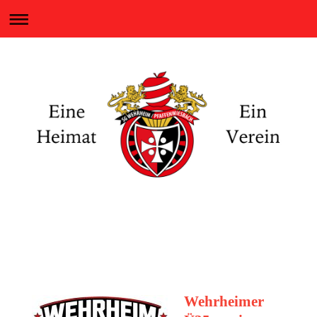
Eine Heimat - Ein Verein
SG WEHRHEIM / PFAFFENWIESBACH
Wehrheimer