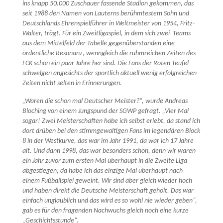
ins knapp 50.000 Zuschauer fassende Stadion gekommen, das
seit 1988 den Namen von Lauterns berühmtestem Sohn und
Deutschlands Ehrenspielführer in Weltmeister von 1954, Fritz-
Walter, trägt. Für ein Zweitligaspiel, in dem sich zwei Teams
aus dem Mittelfeld der Tabelle gegenüberstanden eine
ordentliche Resonanz, wenngleich die ruhmreichen Zeiten des
FCK schon ein paar Jahre her sind. Die Fans der Roten Teufel
schwelgen angesichts der sportlich aktuell wenig erfolgreichen
Zeiten nicht selten in Erinnerungen.
„Waren die schon mal Deutscher Meister?“, wurde Andreas
Bloching von einem Jungspund der SGWP gefragt. „Vier Mal
sogar! Zwei Meisterschaften habe ich selbst erlebt, da stand ich
dort drüben bei den stimmgewaltigen Fans im legendären Block
8 in der Westkurve, das war im Jahr 1991, da war ich 17 Jahre
alt. Und dann 1998, das war besonders schön, denn wir waren
ein Jahr zuvor zum ersten Mal überhaupt in die Zweite Liga
abgestiegen, da habe ich das einzige Mal überhaupt nach
einem Fußballspiel geweint. Wir sind aber gleich wieder hoch
und haben direkt die Deutsche Meisterschaft geholt. Das war
einfach unglaublich und das wird es so wohl nie wieder geben“,
gab es für den fragenden Nachwuchs gleich noch eine kurze
„Geschichtsstunde“.