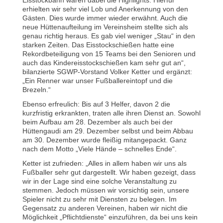
Eisstockbahn waren dabei die Highlights. Hierfür
erhielten wir sehr viel Lob und Anerkennung von den
Gästen. Dies wurde immer wieder erwähnt. Auch die
neue Hüttenaufteilung im Vereinsheim stellte sich als
genau richtig heraus. Es gab viel weniger „Stau“ in den
starken Zeiten. Das Eisstockschießen hatte eine
Rekordbeteiligung von 15 Teams bei den Senioren und
auch das Kindereisstockschießen kam sehr gut an“,
bilanzierte SGWP-Vorstand Volker Ketter und ergänzt:
„Ein Renner war unser Fußballereintopf und die
Brezeln.“
Ebenso erfreulich: Bis auf 3 Helfer, davon 2 die
kurzfristig erkrankten, traten alle ihren Dienst an. Sowohl
beim Aufbau am 28. Dezember als auch bei der
Hüttengaudi am 29. Dezember selbst und beim Abbau
am 30. Dezember wurde fleißig mitangepackt. Ganz
nach dem Motto „Viele Hände – schnelles Ende“.
Ketter ist zufrieden: „Alles in allem haben wir uns als
Fußballer sehr gut dargestellt. Wir haben gezeigt, dass
wir in der Lage sind eine solche Veranstaltung zu
stemmen. Jedoch müssen wir vorsichtig sein, unsere
Spieler nicht zu sehr mit Diensten zu belegen. Im
Gegensatz zu anderen Vereinen, haben wir nicht die
Möglichkeit „Pflichtdienste“ einzuführen, da bei uns kein