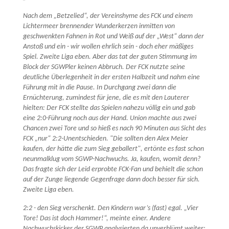
Nach dem „Betzelied“, der Vereinshyme des FCK und einem
Lichtermeer brennender Wunderkerzen inmitten von
geschwenkten Fahnen in Rot und Weiß auf der „West“ dann der
Anstoß und ein - wir wollen ehrlich sein - doch eher mäßiges
Spiel. Zweite Liga eben. Aber das tat der guten Stimmung im
Block der SGWPler keinen Abbruch. Der FCK nutzte seine
deutliche Überlegenheit in der ersten Halbzeit und nahm eine
Führung mit in die Pause. In Durchgang zwei dann die
Ernüchterung, zumindest für jene, die es mit den Lauterer
hielten: Der FCK stellte das Spielen nahezu völlig ein und gab
eine 2:0-Führung noch aus der Hand. Union machte aus zwei
Chancen zwei Tore und so hieß es nach 90 Minuten aus Sicht des
FCK „nur“ 2:2-Unentschieden. "Die sollten den Alex Meier
kaufen, der hätte die zum Sieg geballert", ertönte es fast schon
neunmalklug vom SGWP-Nachwuchs. Ja, kaufen, womit denn?
Das fragte sich der Leid erprobte FCK-Fan und behielt die schon
auf der Zunge liegende Gegenfrage dann doch besser für sich.
Zweite Liga eben.
2:2 - den Sieg verschenkt. Den Kindern war’s (fast) egal. „Vier
Tore! Das ist doch Hammer!“, meinte einer. Andere
Nachwuchskicker der SGWP analysierten da unverblümt weiter: