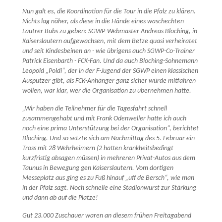
Nun galt es, die Koordination für die Tour in die Pfalz zu klären.
Nichts lag näher, als diese in die Hände eines waschechten
Lautrer Bubs zu geben: SGWP-Webmaster Andreas Bloching, in
Kaiserslautern aufgewachsen, mit dem Betze quasi verheiratet
und seit Kindesbeinen an - wie übrigens auch SGWP-Co-Trainer
Patrick Eisenbarth - FCK-Fan. Und da auch Bloching-Sohnemann
Leopold „Poldi“, der in der F-Jugend der SGWP einen klassischen
Ausputzer gibt, als FCK-Anhänger ganz sicher würde mitfahren
wollen, war klar, wer die Organisation zu übernehmen hatte.
„Wir haben die Teilnehmer für die Tagesfahrt schnell
zusammengehabt und mit Frank Odenweller hatte ich auch
noch eine prima Unterstützung bei der Organisation“, berichtet
Bloching. Und so setzte sich am Nachmittag des 5. Februar ein
Tross mit 28 Wehrheimern (2 hatten krankheitsbedingt
kurzfristig absagen müssen) in mehreren Privat-Autos aus dem
Taunus in Bewegung gen Kaiserslautern. Vom dortigen
Messeplatz aus ging es zu Fuß hinauf „uff de Bersch“, wie man
in der Pfalz sagt. Noch schnelle eine Stadionwurst zur Stärkung
und dann ab auf die Plätze!
Gut 23.000 Zuschauer waren an diesem frühen Freitagabend