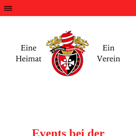
Eine Heimat - Ein Verein
SG WEHRHEIM / PFAFFENWIESBACH
Events bei der