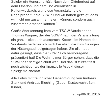
Spieler ein Honorar erhält. Nach dem Oktoberfest auf
dem Oberloh und dem Bockbieranstich in
Paffenwiesbach, war diese Veranstaltung die
Nagelprobe für die SGWP. Und wir haben gezeigt, dass
wir nicht nur zusammen feiern können, sondern auch
zusammen arbeiten können.“
Große Anerkennung kam vom TSGW-Vorsitzenden
Thomas Wagner, der der SGWP nach der Veranstaltung
ein ganz dickes Lob aussprach. Ketter: „Im Namen des
Vorstands bedanke ich mich bei allen, die zum Gelingen
der Hüttengaudi beigetragen haben. Sie alle haben
dafür gesorgt, dass die SGWP sich hervorragend
präsentiert hat! Die Wehrheimer Bürger sehen, dass die
SGWP der richtige Schritt war. Und das ist zurzeit fast
noch wichtiger als der finanzielle Aspekt dieser
Spielgemeisnchaft.“
Alle Fotos mit freundlicher Genehmigung von Andreas
Stark und Andreas Bloching (Gaudi-Eisstockschießen,
Kinder).
sgwp/06.01.2016