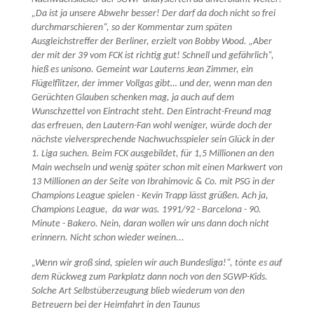
„Da ist ja unsere Abwehr besser! Der darf da doch nicht so frei
durchmarschieren“, so der Kommentar zum späten
Ausgleichstreffer der Berliner, erzielt von Bobby Wood. „Aber
der mit der 39 vom FCK ist richtig gut! Schnell und gefährlich“,
hieß es unisono. Gemeint war Lauterns Jean Zimmer, ein
Flügelflitzer, der immer Vollgas gibt… und der, wenn man den
Gerüchten Glauben schenken mag, ja auch auf dem
Wunschzettel von Eintracht steht. Den Eintracht-Freund mag
das erfreuen, den Lautern-Fan wohl weniger, würde doch der
nächste vielversprechende Nachwuchsspieler sein Glück in der
1. Liga suchen. Beim FCK ausgebildet, für 1,5 Millionen an den
Main wechseln und wenig später schon mit einen Markwert von
13 Millionen an der Seite von Ibrahimovic & Co. mit PSG in der
Champions League spielen - Kevin Trapp lässt grüßen. Ach ja,
Champions League, da war was. 1991/92 - Barcelona - 90.
Minute - Bakero. Nein, daran wollen wir uns dann doch nicht
erinnern. Nicht schon wieder weinen...
„Wenn wir groß sind, spielen wir auch Bundesliga!“, tönte es auf
dem Rückweg zum Parkplatz dann noch von den SGWP-Kids.
Solche Art Selbstüberzeugung blieb wiederum von den
Betreuern bei der Heimfahrt in den Taunus