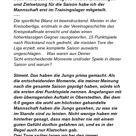
und Zielsetzung für die Saison habe ich der
Mannschaft erst im Trainingslager mitgeteilt.
----
Die sportliche Bilanz ist beeindruckend: Meister in der
Kreisoberliga, erstmals in der Vereinsgeschichte das
Kreispokalfinale erreicht und dabei einen
höherklassigen Gegner rausgeworfen, 15 Punktspiele
nach Rückstand noch gedreht, die meisten Tore der
Liga erzielt, eine komplette Saison auswärts
ungeschlagen... Was waren aus Deiner
Sicht entscheidende Momente und/oder Spiele in dieser
Saison und warum?
Stimmt. Das haben die Jungs prima gemacht. Als
die entscheidenden Momente, die meiner Meinung
nach die gesamte Saison geprägt haben, würde ich
die ersten drei Punktspiele nennen. Angefangen mit
dem überragenden Auftakt in Oberstedten. Bei dem
4:0 gegen die wohl am höchsten gehandelte
Mannschaft haben die Jungs gesehen, zu was sie
im Stande sind zu leisten. Nicht wenige haben mir
hinterher gesagt, dass man bisher nie mit einem
guten Gefühl dorthin gefahren ist, und es in der
Regel auch nur Klatschen gab.
Drei Tage später lagen wir bei den immer