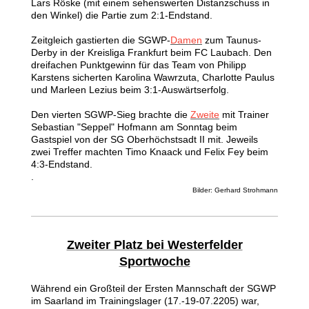
Lars Röske (mit einem sehenswerten Distanzschuss in
den Winkel) die Partie zum 2:1-Endstand.
Zeitgleich gastierten die SGWP-
Damen
zum Taunus-
Derby in der Kreisliga Frankfurt beim FC Laubach. Den
dreifachen Punktgewinn für das Team von Philipp
Karstens sicherten Karolina Wawrzuta, Charlotte Paulus
und Marleen Lezius beim 3:1-Auswärtserfolg.
Den vierten SGWP-Sieg brachte die
Zweite
mit Trainer
Sebastian "Seppel" Hofmann am Sonntag beim
Gastspiel von der SG Oberhöchstsadt II mit. Jeweils
zwei Treffer machten Timo Knaack und Felix Fey beim
4:3-Endstand.
.
Bilder: Gerhard Strohmann
Zweiter Platz bei Westerfelder
Sportwoche
Während ein Großteil der Ersten Mannschaft der SGWP
im Saarland im Trainingslager (17.-19-07.2205) war,