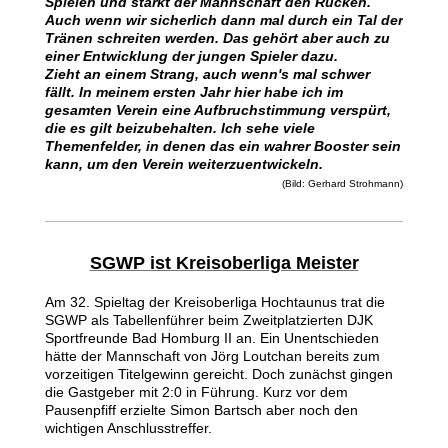
Spielen und stärkt der Mannschaft den Rücken.
Auch wenn wir sicherlich dann mal durch ein Tal der
Tränen schreiten werden. Das gehört aber auch zu
einer Entwicklung der jungen Spieler dazu.
Zieht an einem Strang, auch wenn's mal schwer
fällt. In meinem ersten Jahr hier habe ich im
gesamten Verein eine Aufbruchstimmung verspürt,
die es gilt beizubehalten. Ich sehe viele
Themenfelder, in denen das ein wahrer Booster sein
kann, um den Verein weiterzuentwickeln.
(Bild: Gerhard Strohmann)
SGWP ist Kreisoberliga Meister
Am 32. Spieltag der Kreisoberliga Hochtaunus trat die
SGWP als Tabellenführer beim Zweitplatzierten DJK
Sportfreunde Bad Homburg II an. Ein Unentschieden
hätte der Mannschaft von Jörg Loutchan bereits zum
vorzeitigen Titelgewinn gereicht. Doch zunächst gingen
die Gastgeber mit 2:0 in Führung. Kurz vor dem
Pausenpfiff erzielte Simon Bartsch aber noch den
wichtigen Anschlusstreffer.