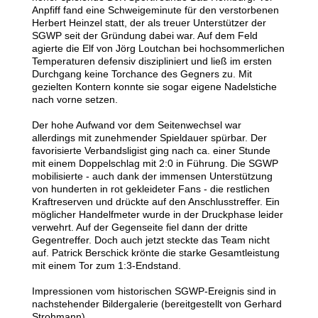
Anpfiff fand eine Schweigeminute für den verstorbenen
Herbert Heinzel statt, der als treuer Unterstützer der
SGWP seit der Gründung dabei war. Auf dem Feld
agierte die Elf von Jörg Loutchan b
ei hochsommerlichen
Temperaturen
defensiv diszipliniert und ließ im ersten
Durchgang keine Torchance des Gegners zu. Mit
gezielten Kontern konnte sie sogar eigene Nadelstiche
nach vorne setzen.
Der hohe Aufwand vor dem Seitenwechsel war
allerdings mit zunehmender Spieldauer spürbar. Der
favorisierte Verbandsligist ging nach ca. einer Stunde
mit einem Doppelschlag mit 2:0 in Führung. Die SGWP
mobilisierte - auch dank der immensen Unterstützung
von hunderten in rot gekleideter Fans - die restlichen
Kraftreserven und drückte auf den Anschlusstreffer. Ein
möglicher Handelfmeter wurde in der Druckphase leider
verwehrt. Auf der Gegenseite fiel dann der dritte
Gegentreffer. Doch auch jetzt steckte das Team nicht
auf. Patrick Berschick krönte die starke Gesamtleistung
mit einem Tor zum 1:3-Endstand.
Impressionen vom historischen SGWP-Ereignis sind in
nachstehender Bildergalerie (bereitgestellt von Gerhard
Strohmann).