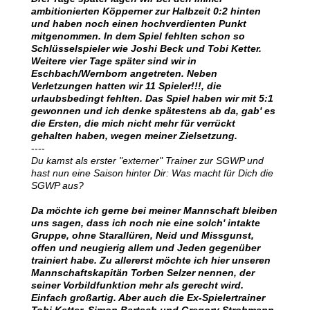
ambitionierten Köpperner zur Halbzeit 0:2 hinten
und haben noch einen hochverdienten Punkt
mitgenommen. In dem Spiel fehlten schon so
Schlüsselspieler wie Joshi Beck und Tobi Ketter.
Weitere vier Tage später sind wir in
Eschbach/Wernborn angetreten. Neben
Verletzungen hatten wir 11 Spieler!!!, die
urlaubsbedingt fehlten. Das Spiel haben wir mit 5:1
gewonnen und ich denke spätestens ab da, gab' es
die Ersten, die mich nicht mehr für verrückt
gehalten haben, wegen meiner Zielsetzung.
----
Du kamst als erster "externer" Trainer zur SGWP und
hast nun eine Saison hinter Dir: Was macht für Dich die
SGWP aus?
Da möchte ich gerne bei meiner Mannschaft bleiben
uns sagen, dass ich noch nie eine solch' intakte
Gruppe, ohne Starallüren, Neid und Missgunst,
offen und neugierig allem und Jeden gegenüber
trainiert habe. Zu allererst möchte ich hier unseren
Mannschaftskapitän Torben Selzer nennen, der
seiner Vorbildfunktion mehr als gerecht wird.
Einfach großartig. Aber auch die Ex-Spielertrainer
Tobi Ketter, Simon Bartsch und Gregory Strohmann