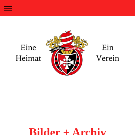
Eine Heimat - Ein Verein
SG WEHRHEIM / PFAFFENWIESBACH
Bilder + Archiv