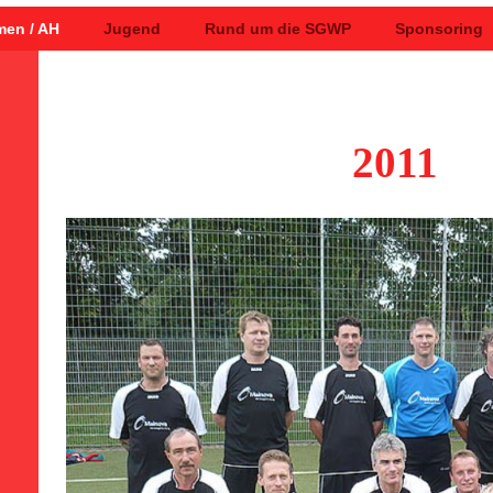
Eine Heimat - Ein Verei
men / AH
Jugend
Rund um die SGWP
Sponsoring
RHEIM / PFAFFENW
2011