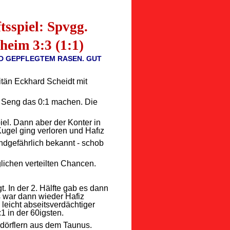
tsspiel: Spvgg.
eim 3:3 (1:1)
D GEPFLEGTEM RASEN. GUT
itän Eckhard Scheidt mit
 Seng das 0:1 machen. Die
el. Dann aber der Konter in
Kugel ging verloren und Hafız
ndgefährlich bekannt - schob
lichen verteilten Chancen.
. In der 2. Hälfte gab es dann
s war dann wieder Hafiz
 leicht abseitsverdächtiger
 in der 60igsten.
ldörflern aus dem Taunus.