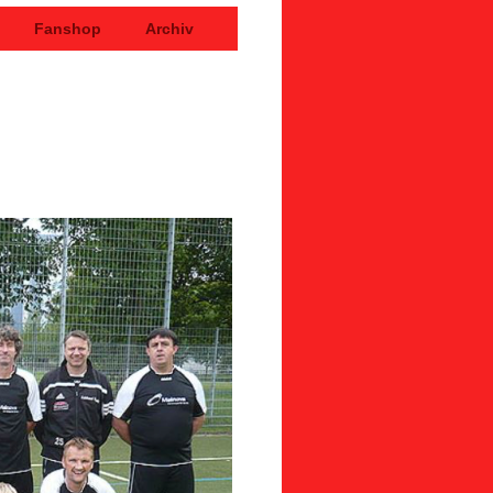
n
Fanshop
Archiv
IESBACH