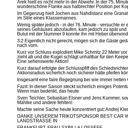
Arek hielt es nicht mehr in der Abwehr. In der 75. Minu
wunderschöne Flanke aus halbrechter Position per Kop
Im Gegenzug hielt Jochen aus Nahdistanz eine Granate
im Stile eines Klassemannes.
Wenig später jedoch - in der 76. Minute - versuchte er 
seines Gehäuses abzulaufen, kam jedoch zu spät und de
Bulut mit der Nummer 9 konnte ihn mit Heber überwind
3:2 Eigentlich nicht gerecht, mögen sich die Gäste ge
nach vorn.
Kurz vor Schluss explodiert Mike Schmitz 22 Meter vo
zieht ab und die Kugel schlägt unhaltbar für den Keep
Eine sehenswerte Aktion!
Kurz darauf erfolgte der Schlusspfiff des Schiedsrichte
Aktionsradius sicherlich noch sicherer hätte pfeifen kö
Insgesamt eine faire Begegnung bei wie immer netten
Fazit: In dieser Saison steckt sicherlich einiges Potent
Wenn man bedenkt, das heute
Sven Teichler, Sebastian Elsner und Jens Kummer, sow
Mahlke und andere fehlten!
Machte seine Sache heute konzentriert gut: Andrej Kle
DANKE UNSEREM TRIKOTSPONSOR BEST CAR W
LANDSTRASSE IN
FRANKFURT, FRAU SYBILLA LOSSEFF.