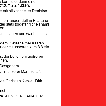
te konnte er dann eine
f zum 2:2 nutzen.
 mit blitzschneller Reaktion
einen langen Ball in Richtung
r stets torgefährliche Ilhami
en.
dacht haben und warfen alles
r dem Dietesheimer Kasten,
er der Hausherren zum 3:3 ein.
rs, der bei einem größeren
nnen.
 Gastgebern.
ial in unserer Mannschaft.
ie Christian Kiewel, Dirk
met
ASH IN DER HANAUER