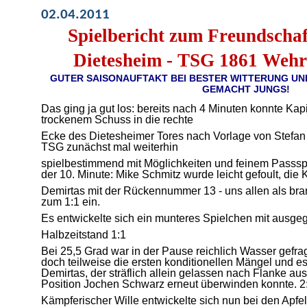
02.04.2011
Spielbericht zum Freundschaf
Dietesheim - TSG 1861 Wehrh
GUTER SAISONAUFTAKT BEI BESTER WITTERUNG UN
GEMACHT JUNGS!
Das ging ja gut los: bereits nach 4 Minuten konnte Kap
trockenem Schuss in die rechte
Ecke des Dietesheimer Tores nach Vorlage von Stefan
TSG zunächst mal weiterhin
spielbestimmend mit Möglichkeiten und feinem Passspi
der 10. Minute: Mike Schmitz wurde leicht gefoult, die 
Demirtas mit der Rückennummer 13 - uns allen als bra
zum 1:1 ein.
Es entwickelte sich ein munteres Spielchen mit ausgeg
Halbzeitstand 1:1
Bei 25,5 Grad war in der Pause reichlich Wasser gefragt
doch teilweise die ersten konditionellen Mängel und e
Demirtas, der sträflich allein gelassen nach Flanke aus
Position Jochen Schwarz erneut überwinden konnte. 2:1
Kämpferischer Wille entwickelte sich nun bei den Apfe