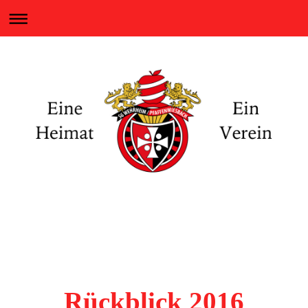
Eine Heimat - Ein Verein
SG WEHRHEIM / PFAFFENWIESBACH
Rückblick 2016